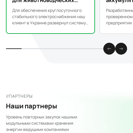
для животноводческих
аккумуля
ферм в Украине
емкостью 
Для обеспечения круглосуточного
Разработанны
поставляю
стабильного электроснабжения наш
проверенном
клиент в Украине развернул систему
предприятии 
хранения энергии мощностью 100 кВт
жидкостным 
/ 215 кВт·ч для поддержки критически
для обеспече
важных сельскохозяйственных
производител
операций.
в промышлен
приложениях
//ПАРТНЕРЫ
Наши партнеры
Уровень повторных закупок нашими
модульными системами хранения
энергии ведущими компаниями