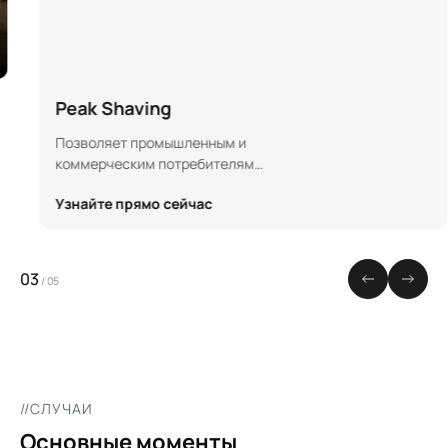
Peak Shaving
Позволяет промышленным и
коммерческим потребителям
снизить плату за пиковое
Узнайте прямо сейчас
потребление и оптимизировать
использование энергии за счет
сглаживания пиковых
нагрузок.
03
/
05
//СЛУЧАИ
Основные моменты