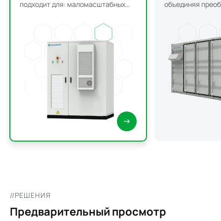
подходит для: маломасштабных
объединяя преоб
коммерческих и промышленных
батареи, трансф
систем хранения энергии;
системы охлажд
гибридных систем «солнечная
противопожарно
энергия + дизельное топливо».
распределения э
мониторинга и у
энергопотребле
//РЕШЕНИЯ
Предварительный просмотр