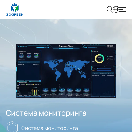
Г
О
Г
Р
И
Е
Н
Система мониторинга
Система мониторинга