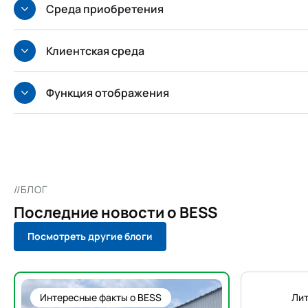
Среда приобретения
Клиентская среда
Функция отображения
//БЛОГ
Последние новости о BESS
Посмотреть другие блоги
Интересные факты о BESS
Ли