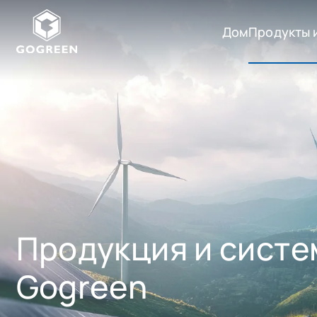
Дом
Продукты 
Г
О
Продукты и сист
Г
Р
Аксессуары
И
Е
Программное об
Н
Продукция и сист
Gogreen