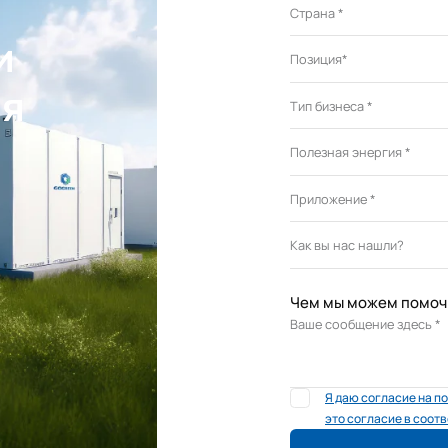
и
ия
Чем мы можем помоч
Я даю согласие на по
это согласие в соот