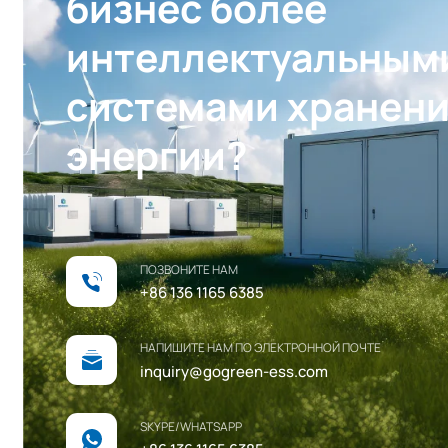
бизнес более
интеллектуальным
системами хранен
энергии?
ПОЗВОНИТЕ НАМ
+86 136 1165 6385
НАПИШИТЕ НАМ ПО ЭЛЕКТРОННОЙ ПОЧТЕ
inquiry@gogreen-ess.com
SKYPE/WHATSAPP