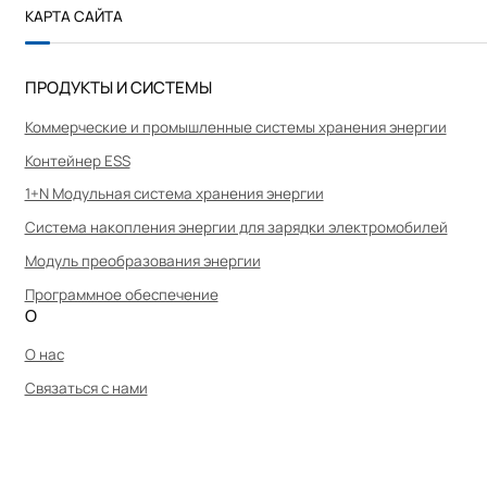
Г
КАРТА САЙТА
О
Г
Р
И
ПРОДУКТЫ И СИСТЕМЫ
Е
Н
Коммерческие и промышленные системы хранения энергии
Контейнер ESS
1+N Модульная система хранения энергии
Система накопления энергии для зарядки электромобилей
Модуль преобразования энергии
Программное обеспечение
О
О нас
Связаться с нами