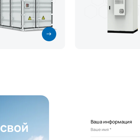
отреблением.
Ваша информация
 свой