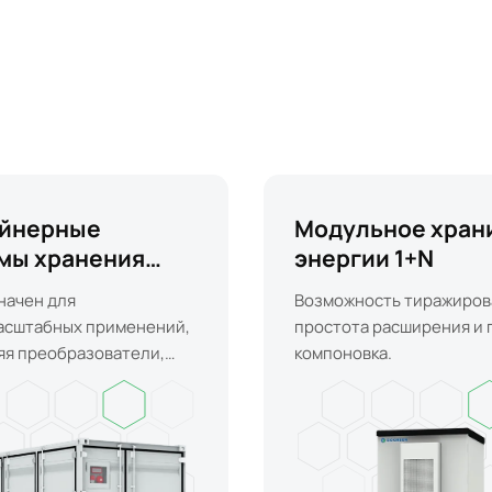
ейнерные
Модульное хран
мы хранения
энергии 1+N
ии
начен для
Возможность тиражиров
асштабных применений,
простота расширения и 
яя преобразователи,
компоновка.
, трансформаторы,
 охлаждения,
пожарной защиты,
еления электроэнергии,
инга и управления