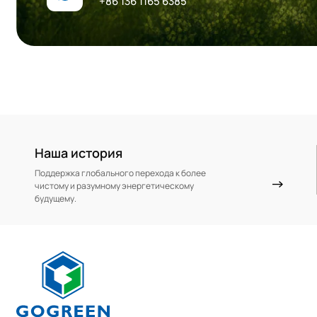
+86 136 1165 6385
Наша история
Поддержка глобального перехода к более
чистому и разумному энергетическому
будущему.
фейсбук
ютуб
LinkedIn