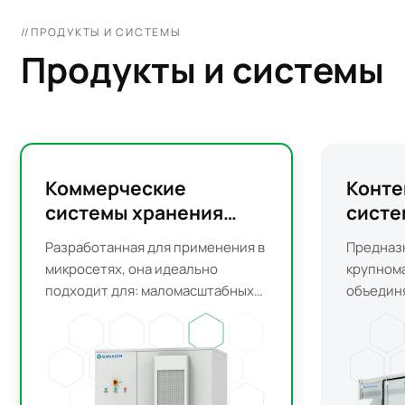
//ПРОДУКТЫ И СИСТЕМЫ
Продукты и системы
Коммерческие
Конт
системы хранения
систе
энергии
энерг
Разработанная для применения в
Предназ
микросетях, она идеально
крупном
подходит для: маломасштабных
объедин
коммерческих и промышленных
батареи
систем хранения энергии;
системы
гибридных систем «солнечная
противо
энергия + дизельное топливо».
распред
монитор