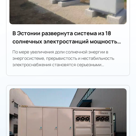
В Эстонии развернута система из 18
солнечных электростанций мощностью
125 кВт каждая для обеспечения
По мере увеличения доли солнечной энергии в
собственного потребления солнечной
энергосистеме, прерывистость и нестабильность
электроснабжения становятся серьезными
энергии и стабильности энергосети.
проблемами, особенно для традиционных операторов
фотоэлектрических электростанций.