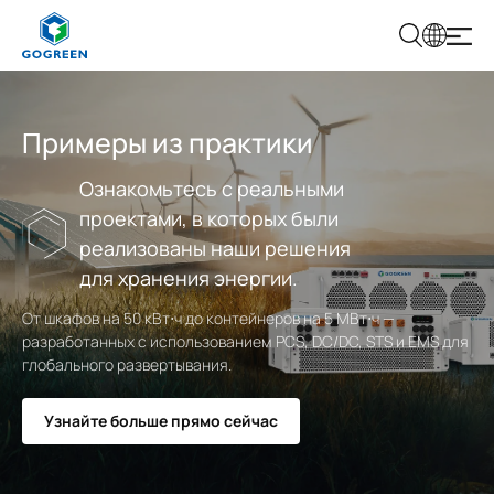
Г
О
Г
Р
И
Примеры из практики
Е
Н
Ознакомьтесь с реальными
проектами, в которых были
реализованы наши решения
для хранения энергии.
От шкафов на 50 кВт⋅ч до контейнеров на 5 МВт⋅ч —
разработанных с использованием PCS, DC/DC, STS и EMS для
глобального развертывания.
Узнайте больше прямо сейчас