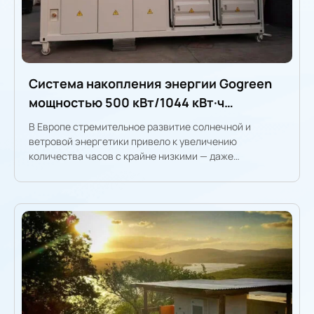
Система накопления энергии Gogreen
мощностью 500 кВт/1044 кВт·ч
развернута в Европе для использования
В Европе стремительное развитие солнечной и
возможностей отрицательных цен ⚡️
ветровой энергетики привело к увеличению
количества часов с крайне низкими — даже
отрицательными — оптовыми ценами на
электроэнергию. Для энергоемких потребителей и
разработчиков проектов эта нестабильность
открывает новую модель получения дохода: зарядка в
часы низких цен, разрядка в пиковые периоды высоких
цен.