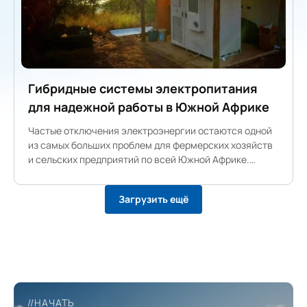
Гибридные системы электропитания
для надежной работы в Южной Африке
Частые отключения электроэнергии остаются одной
из самых больших проблем для фермерских хозяйств
и сельских предприятий по всей Южной Африке.
Чтобы обеспечить стабильное и предсказуемое
энергоснабжение, компания Gogreen установила на
Загрузить ещё
местной ферме гибридную систему, состоящую из
солнечных батарей, накопителя энергии и дизельного
двигателя, мощностью 100 кВт/215 кВт⋅ч.
//НАЧАТЬ