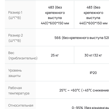
483 (без
483 (без
Размер 1
крепежного
крепежного
(Ш*Г*В)
выступа
выступа
440)*600*150 мм
440)*600*150 мм
Размер 2
566 (без крепежного выступа 52
(Ш*Г*В)
Вес
25 кг
30 кг/32 кг
(приблизительно)
Уровень
IP20
защиты
Рабочая
25℃ ~ +60℃ (>45℃ снижение
температура
Относительная
0–95% (без конденса