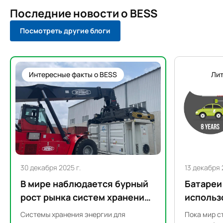
Последние новости о BESS
Посмотреть другие блоги
Интересные факты о BESS
Ли
30 декабря 2025 г.
13 декабря 
В мире наблюдается бурный
Батареи
рост рынка систем хранения
использ
энергии для коммерческих и
питания
Системы хранения энергии для
Пока мир с