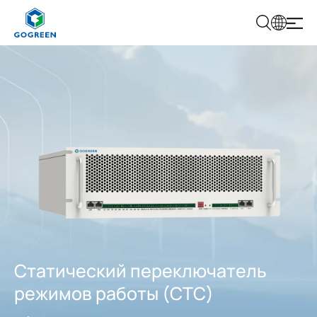
Г
О
Г
Р
И
Е
Н
Статический переключатель
режимов работы (СТС)