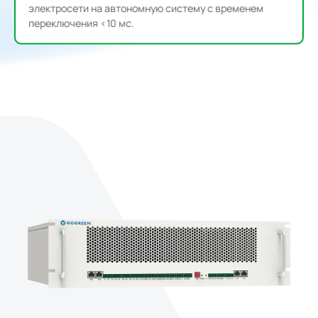
электросети на автономную систему с временем
переключения <10 мс.
М
о
д
у
л
ь
S
T
S