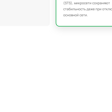
(STS), микросети сохраняют
 обеспечивают
стабильность даже при откл
жение в периоды пиковой
основной сети.
то значительно снижает
ива в удаленных