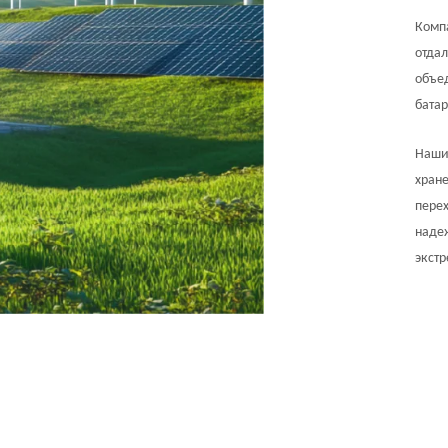
Комп
отдал
объед
батар
Наши
хране
пере
наде
экстр