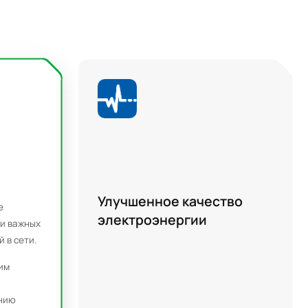
Улучшенное качество
е
электроэнергии
и важных
 в сети.
Стабилизирует напряжение и частоту
для чувствительного оборудования.
им
Преобразователи Gogreen
нию
обеспечивают быструю частотную