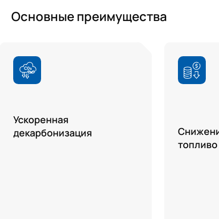
Основные преимущества
Ускоренная
Снижени
декарбонизация
топливо
Максимально эффективно
использовать возобновляемую
Сокращение
энергию за счет интеграции
дизельных г
фотоэлектрических и ветровых
оптимизаци
электростанций и интеллектуального
выработки э
управления энергоснабжением.
Накопители 