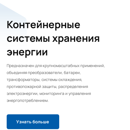
Модульное
хранилище
энергии 1+N
Возможность тиражирования, простота
расширения и гибкая компоновка.
Узнать больше