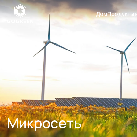
Дом
Продукты 
Г
О
Продукты и сист
Г
Р
Аксессуары
И
Е
Программное об
Н
Микросеть