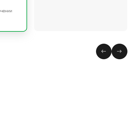
характеристику, компенсацию
ючении
реактивной мощности и
многорежимное управление для
поддержания качества
электроэнергии на уровне сети.