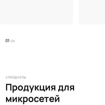
Гибридные инверторы Gogreen и
колебания и
архитектура ESS N+1 позволяют
электроснаб
увеличить долю возобновляемых
нагрузки, ч
источников энергии и снизить
расход топл
зависимость от ископаемого топлива.
микросетях.
01
/
04
//ПРОДУКТЫ
Продукция для
микросетей