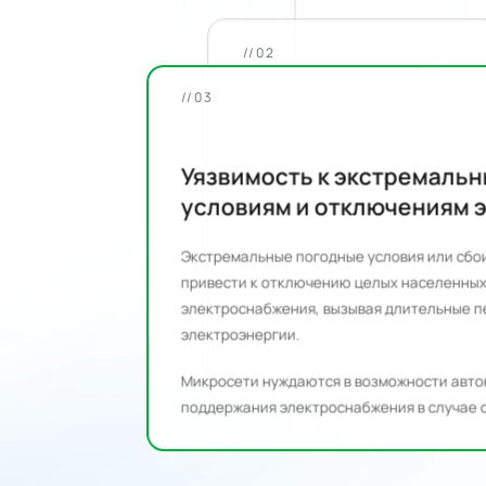
Рост цен на
//02
уровень ис
источников 
Проблемы нестабил
//03
электросети
Высокие цены на э
энергии из-за огра
Нестабильное или слабое соед
Уязвимость к экстремальн
выработкой и потр
ограничивает качество и надеж
условиям и отключениям э
отдаленных или развивающихся
Без локального хра
ветровая энергия н
Экстремальные погодные условия или сбои в
Частые колебания напряжения,
пиковые часы стано
привести к отключению целых населенных п
низкое качество сети затрудн
электроснабжения, вызывая длительные пер
работы критически важных нагр
электроэнергии.
энергосистемы.
Микросети нуждаются в возможности автоно
поддержания электроснабжения в случае отк