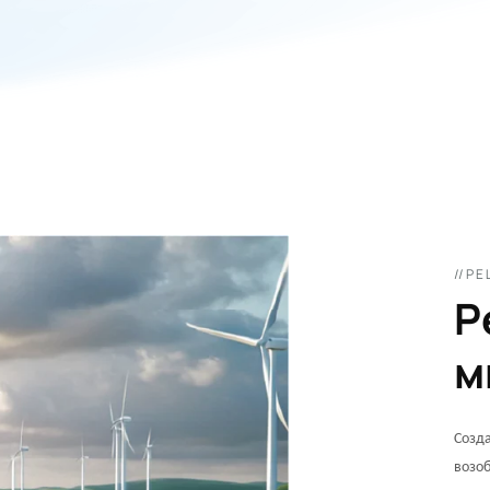
//Р
Р
м
Созда
возоб