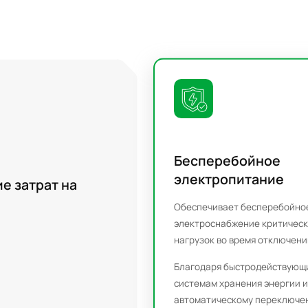
Бесперебойное
электропитание
е затрат на
Обеспечивает бесперебойно
электроснабжение критическ
 времени работы
нагрузок во время отключений
енераторов и
я эффективности
Благодаря быстродействующ
лектроэнергии.
системам хранения энергии и
автоматическому переключе
энергии сглаживают