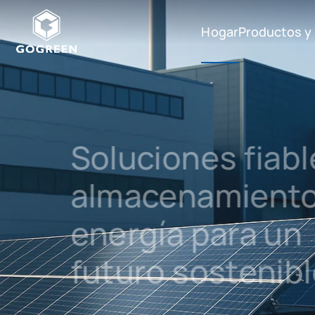
Hogar
Productos y
G
O
Productos y sistem
G
R
Accesorios
E
E
Software
N
Soluciones fiables 
almacenamiento de
energía para un
futuro sostenible.