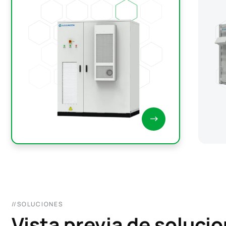
híbridos solares + diésel
moni
//SOLUCIONES
Vista previa de soluci