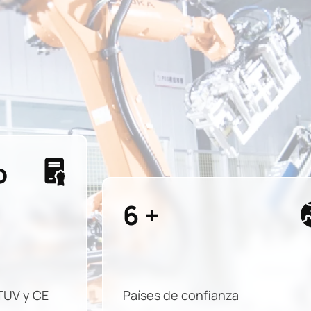
o
22
+
TUV y CE
Países de confianza