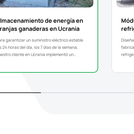
lmacenamiento de energía en
Módu
ranjas ganaderas en Ucrania
refr
kWh 
ra garantizar un suministro eléctrico estable
Diseña
s 24 horas del día, los 7 días de la semana,
fabric
estro cliente en Ucrania implementó un
refrig
istema de almacenamiento de energía de 100
ofrece
 / 215 kWh para respaldar las operaciones
aplica
rícolas críticas.