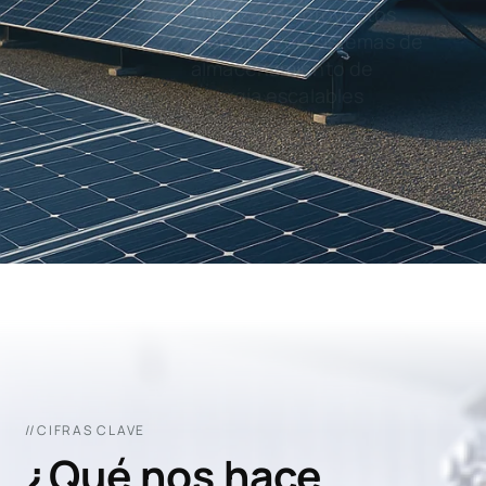
Impulsando proyectos
globales con sistemas de
almacenamiento de
energía escalables
//CIFRAS CLAVE
¿Qué nos hace