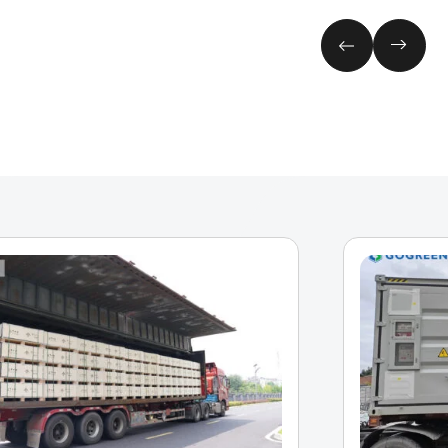
de sistemas de
 un
almacenamiento de
energía para regular la
frecuencia y el voltaje,
mejorar la flexibilidad de la
red y permitir la
integración estable de las
energías renovables.