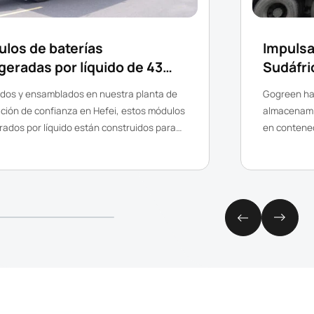
los de baterías
Impulsa
igeradas por líquido de 43
Sudáfri
enviados al extranjero
de alma
dos y ensamblados en nuestra planta de
Gogreen ha
en con
ación de confianza en Hefei, estos módulos
almacenami
erados por líquido están construidos para
en contene
r alto rendimiento y seguridad en
Sudáfrica, 
ciones industriales y comerciales.
soluciones 