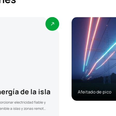
Energía de la isla
Proporcionar electricidad
Alimentación de
fiable y sostenible a islas y
zonas remotas mediante
eitado de pico
la integración de energías
respaldo
renovables,
almacenamiento de
energía y sistemas de
control inteligentes.
Proporcionar electricid
ite a los usuarios industriales
rápida y fiable durante 
merciales reducir los cargos
cortes de suministro,
demanda y optimizar el