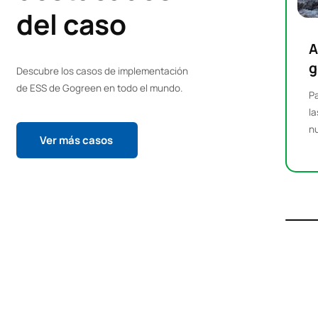
del caso
A
g
Descubre los casos de implementación
de ESS de Gogreen en todo el mundo.
Pa
la
nu
Ver más casos
s
kW
ag