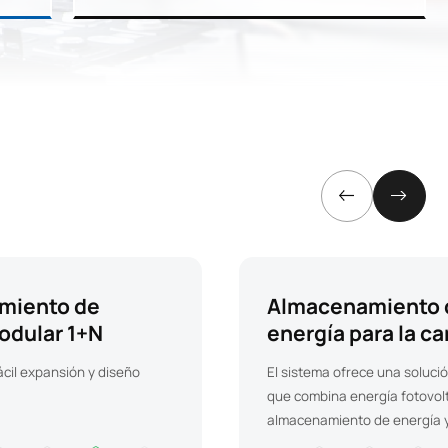
miento de
Almacenamiento 
odular 1+N
energía para la ca
vehículos eléctri
ácil expansión y diseño
El sistema ofrece una soluci
que combina energía fotovolt
almacenamiento de energía 
vehículos eléctricos.