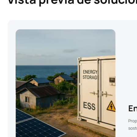
Microrred
Un sistema energético
localizado que integra la
generación de energía
Af
renovable, el
almacenamiento de
energía y el control
inteligente para
proporcionar energía
fiable, flexible y resiliente.
Perm
y co
por 