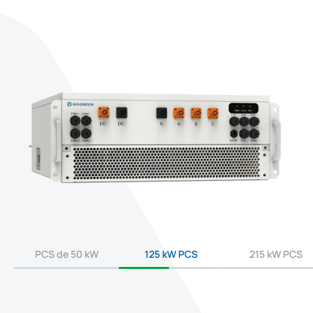
M
ó
d
u
l
o
P
C
S
PCS de 50 kW
125 kW PCS
215 kW PCS