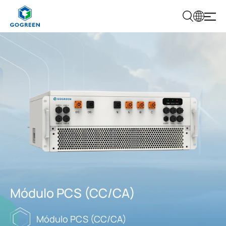
G
O
G
R
E
E
N
Módulo PCS (CC/CA)
Módulo PCS (CC/CA)