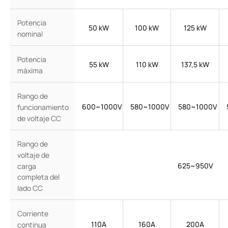
Potencia
50 kW
100 kW
125 kW
nominal
Potencia
55 kW
110 kW
137,5 kW
máxima
Rango de
600~1000V
580~1000V
580~1000V
funcionamiento
de voltaje CC
Rango de
voltaje de
625~950V
carga
completa del
lado CC
Corriente
110A
160A
200A
continua