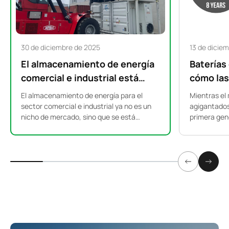
30 de diciembre de 2025
13 de dicie
El almacenamiento de energía
Baterías
comercial e industrial está
cómo las
experimentando un auge
vehículo
El almacenamiento de energía para el
Mientras el
mundial: por qué los sistemas
la próxim
sector comercial e industrial ya no es un
agigantados 
nicho de mercado, sino que se está
primera gen
de 500 kW a 2 MWh se están
almacena
convirtiendo en la columna vertebral del
vehículos el
convirtiendo en el nuevo
suministro eléctrico industrial a nivel
discretament
estándar.
mundial. ¿Por qué los sistemas de 500 kW
¿y si su his
a 2 MWh están ganando tanta popularidad
en fábricas, parques logísticos e
instalaciones comerciales de todo el
mundo?