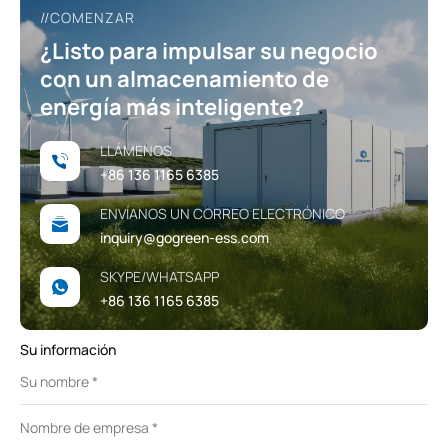
//COMENZAR
¿Listo para impulsar su negocio
con un almacenamiento de
energía más inteligente?
LLÁMENOS
+86 136 1165 6385
ENVÍANOS UN CORREO ELECTRÓNICO
inquiry@gogreen-ess.com
SKYPE/WHATSAPP
+86 136 1165 6385
Su información