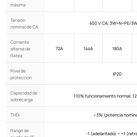
máxima
Tensión
400 V CA, 3W+N+PE/3
nominal de CA
Corriente
72A
144A
180A
alterna de
Ratea
Nivel de
IP20
protección
Capacidad de
110% funcionamiento normal; 1
sobrecarga
THDi
<3% (potencia nomina
Rango de
-1 (adelantado) ~ +1 (retr