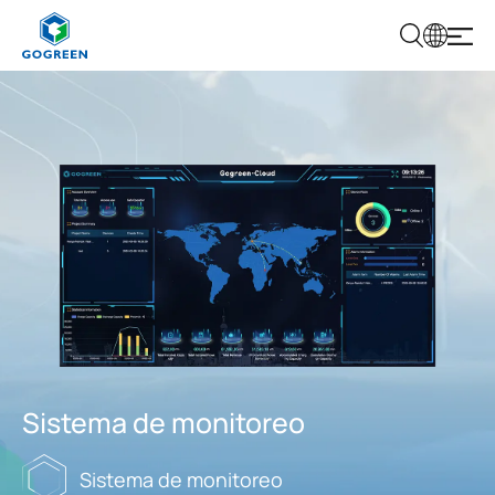
G
O
G
R
E
E
N
Sistema de monitoreo
Sistema de monitoreo