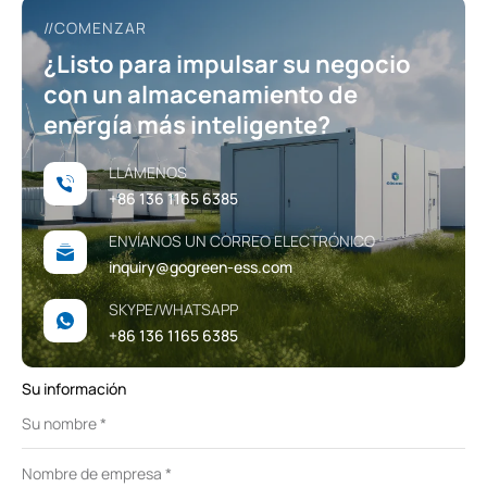
//COMENZAR
¿Listo para impulsar su negocio
con un almacenamiento de
energía más inteligente?
LLÁMENOS
+86 136 1165 6385
ENVÍANOS UN CORREO ELECTRÓNICO
inquiry@gogreen-ess.com
SKYPE/WHATSAPP
+86 136 1165 6385
Su información