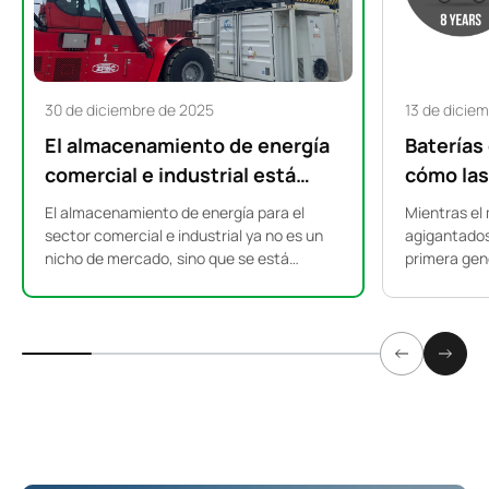
30 de diciembre de 2025
13 de dicie
El almacenamiento de energía
Baterías
comercial e industrial está
cómo las
experimentando un auge
vehículo
El almacenamiento de energía para el
Mientras el
mundial: por qué los sistemas
la próxim
sector comercial e industrial ya no es un
agigantados 
nicho de mercado, sino que se está
primera gen
de 500 kW a 2 MWh se están
almacena
convirtiendo en la columna vertebral del
vehículos el
convirtiendo en el nuevo
suministro eléctrico industrial a nivel
discretament
estándar.
mundial. ¿Por qué los sistemas de 500 kW
¿y si su his
a 2 MWh están ganando tanta popularidad
en fábricas, parques logísticos e
instalaciones comerciales de todo el
mundo?