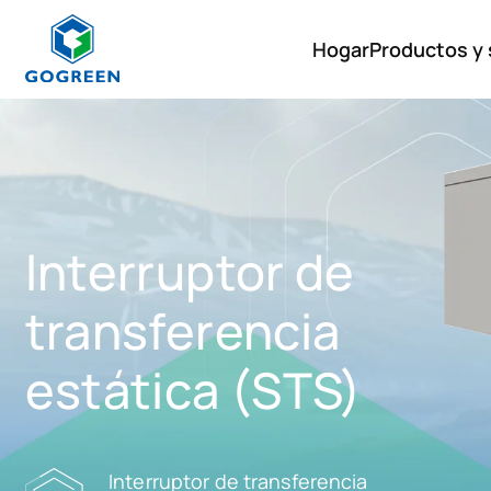
Hogar
Productos y
G
O
Productos y sistema
G
R
Accesorios
E
E
Software
N
Interruptor de
transferencia
estática (STS)
Interruptor de transferencia