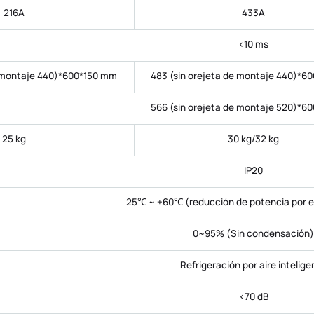
216A
433A
<10 ms
e montaje 440)*600*150 mm
483 (sin orejeta de montaje 440)*6
566 (sin orejeta de montaje 520)*6
25 kg
30 kg/32 kg
IP20
25℃ ~ +60℃ (reducción de potencia por 
0~95% (Sin condensación)
Refrigeración por aire intelige
<70 dB