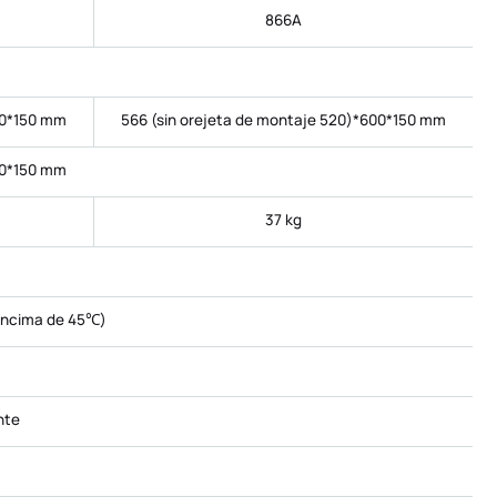
866A
00*150 mm
566 (sin orejeta de montaje 520)*600*150 mm
00*150 mm
37 kg
encima de 45℃)
nte