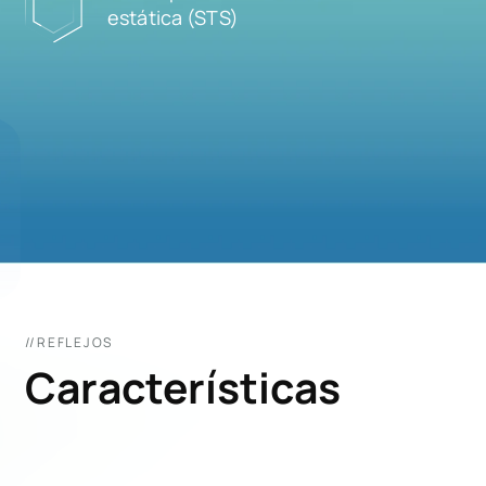
estática (STS)
//REFLEJOS
Características
01