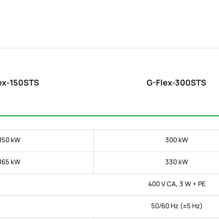
ex-150STS
G-Flex-300STS
150 kW
300 kW
165 kW
330 kW
400 V CA, 3 W + PE
50/60 Hz (±5 Hz)