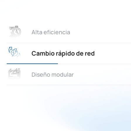
Alta eficiencia
Cambio rápido de red
Diseño modular
lta eficiencia
xima eficiencia de hasta el 99% con una calidad de energía superior.