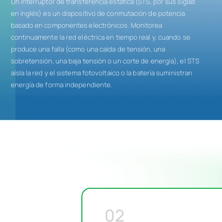
Un interruptor de transferencia estática (STS, por sus siglas
en inglés) es un dispositivo de conmutación de potencia
basado en componentes electrónicos. Monitorea
continuamente la red eléctrica en tiempo real y, cuando se
produce una falla (como una caída de tensión, una
sobretensión, una baja tensión o un corte de energía), el STS
aísla la red y el sistema fotovoltaico o la batería suministran
energía de forma independiente.
02