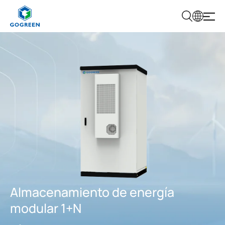
G
O
G
R
E
E
N
Almacenamiento de energía
modular 1+N