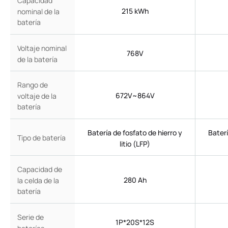
Capacidad
215 kWh
nominal de la
batería
Voltaje nominal
768V
de la batería
Rango de
672V~864V
voltaje de la
batería
Batería de fosfato de hierro y
Baterí
Tipo de batería
litio (LFP)
Capacidad de
280 Ah
la celda de la
batería
Serie de
1P*20S*12S
baterías