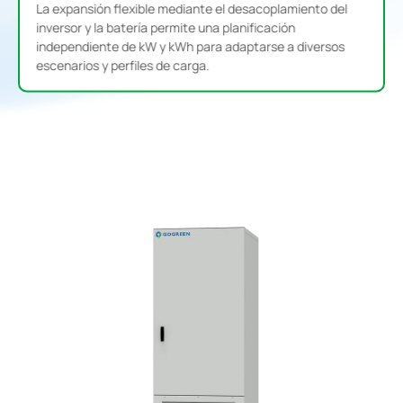
La expansión flexible mediante el desacoplamiento del
,
inversor y la batería permite una planificación
independiente de kW y kWh para adaptarse a diversos
escenarios y perfiles de carga.
G
G
a
a
b
b
i
i
n
n
e
e
t
t
e
e
d
p