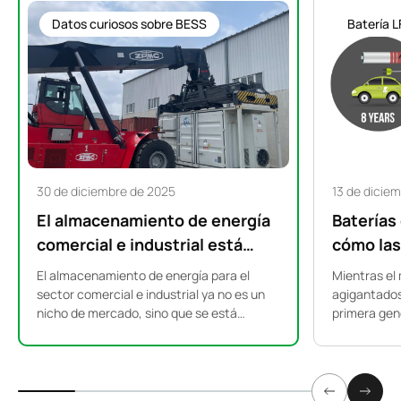
Datos curiosos sobre BESS
Batería L
30 de diciembre de 2025
13 de dicie
El almacenamiento de energía
Baterías
comercial e industrial está
cómo las
experimentando un auge
vehículo
El almacenamiento de energía para el
Mientras el
mundial: por qué los sistemas
la próxim
sector comercial e industrial ya no es un
agigantados 
nicho de mercado, sino que se está
primera gen
de 500 kW a 2 MWh se están
almacena
convirtiendo en la columna vertebral del
vehículos el
convirtiendo en el nuevo
suministro eléctrico industrial a nivel
discretament
estándar.
mundial. ¿Por qué los sistemas de 500 kW
¿y si su his
a 2 MWh están ganando tanta popularidad