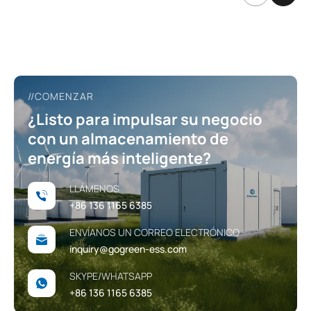
en fábricas, parques logísticos e
instalaciones comerciales de todo el
mundo?
//COMENZAR
¿Listo para impulsar su negocio
con un almacenamiento de
energía más inteligente?
LLÁMENOS
+86 136 1165 6385
ENVÍANOS UN CORREO ELECTRÓNICO
inquiry@gogreen-ess.com
SKYPE/WHATSAPP
+86 136 1165 6385