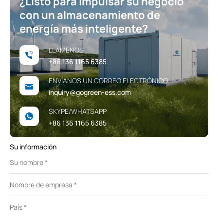
¿Listo para impulsar su negocio
con un almacenamiento de
energía más inteligente?
LLÁMENOS
+86 136 1165 6385
ENVÍANOS UN CORREO ELECTRÓNICO
inquiry@gogreen-ess.com
SKYPE/WHATSAPP
+86 136 1165 6385
Su información