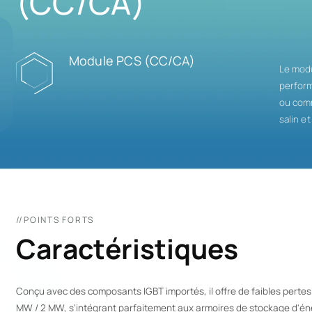
(CC/CA)
Module PCS (CC/CA)
Le modu
perform
ou comm
salin e
//POINTS FORTS
Caractéristiques
Conçu avec des composants IGBT importés, il offre de faibles pertes
MW / 2 MW, s'intégrant parfaitement aux armoires de stockage d'éne