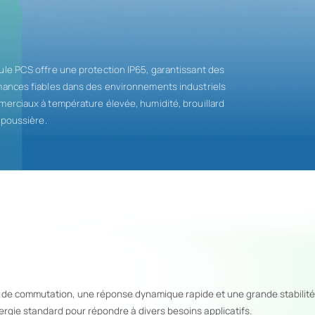
le PCS offre une protection IP65, garantissant des
ances fiables dans des environnements industriels
erciaux à température élevée, humidité, brouillard
t poussière.
 de commutation, une réponse dynamique rapide et une grande stabilité. 
rgie standard pour répondre à divers besoins applicatifs.