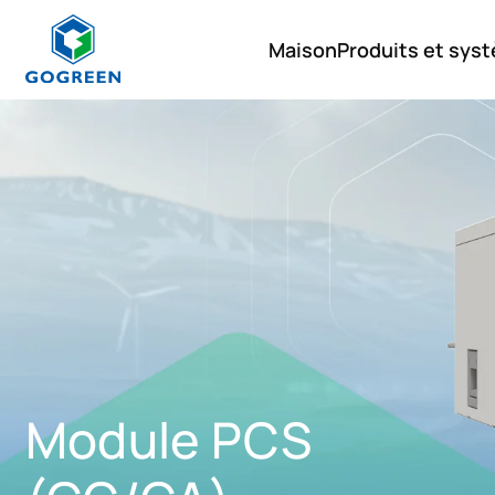
Maison
Produits et sys
G
O
Produits et systèmes
G
R
Accessoires
E
E
Logiciel
N
Module PCS