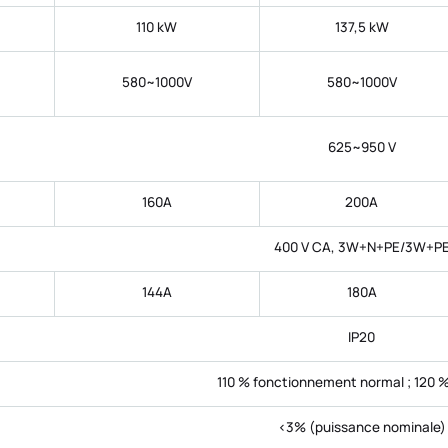
110 kW
137,5 kW
580~1000V
580~1000V
625~950 V
160A
200A
400 V CA, 3W+N+PE/3W+P
144A
180A
IP20
110 % fonctionnement normal ; 120 %
<3% (puissance nominale)