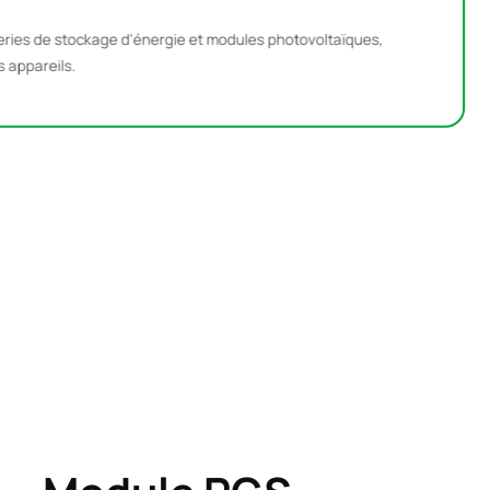
L
ries de stockage d'énergie et modules photovoltaïques,
s
 appareils.
r