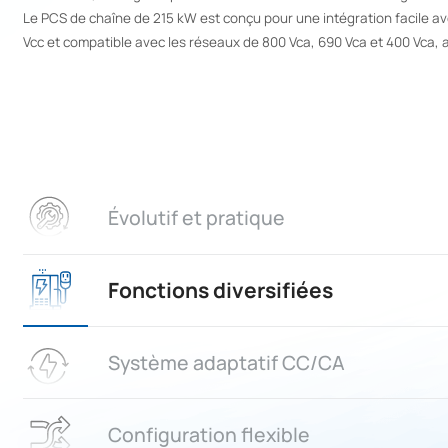
Le PCS de chaîne de 215 kW est conçu pour une intégration facile a
Vcc et compatible avec les réseaux de 800 Vca, 690 Vca et 400 Vca, a
01
Évolutif et pratique
Fonctions diversifiées
Système adaptatif CC/CA
volutif et pratique
Configuration flexible