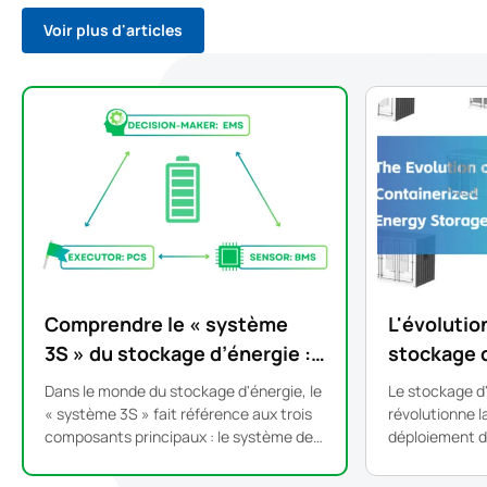
Voir plus d'articles
Comprendre le « système
L'évoluti
3S » du stockage d’énergie :
stockage 
BMS, EMS et PCS
conteneuri
Dans le monde du stockage d'énergie, le
Le stockage d
conceptio
« système 3S » fait référence aux trois
révolutionne l
composants principaux : le système de
déploiement d
représente
gestion de la batterie (BMS), le système
énergétiques. 
de gestion de l'énergie (EMS) et le
fabrication en 