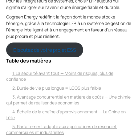
Pour les intégrateurs de systèmes, choisir LFP aujourd'hui
signifie s'aligner sur l'avenir d'une énergie fiable et durable.
Gogreen Energy redéfinit la façon dont le monde stocke
l'énergie, grâce à la technologie LFP, à un système de gestion de
l'énergie intelligent et à un engagement en faveur d'un réseau
plus propre et plus résilient.
Discutez de votre projet ESS
Table des matières
1. La sécurité avant tout — Moins de risques, plus de
confiance
2. Durée de vie plus longue = LCOS plus faible
3. Avantage concurrentiel en matière de coûts — Une chimie
qui permet de réaliser des économies
4. Échelle de la chaîne d'approvisionnement — La Chine en
tête
5. Parfaitement adapté aux applications de réseau et
commerciales et industrielles