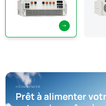
//COMMENCER
Prêt à alimenter vot