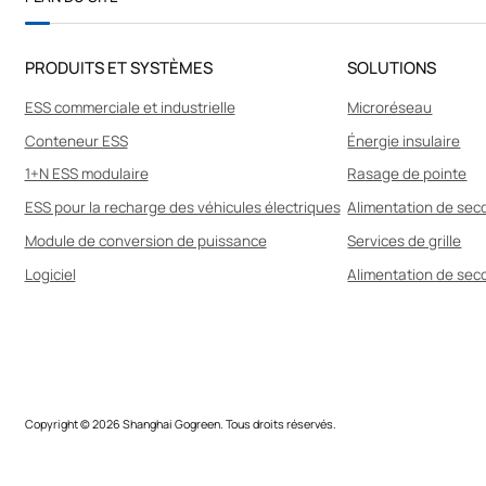
O
G
R
E
PRODUITS ET SYSTÈMES
SOLUTIONS
E
N
ESS commerciale et industrielle
Microréseau
Conteneur ESS
Énergie insulaire
1+N ESS modulaire
Rasage de pointe
ESS pour la recharge des véhicules électriques
Alimentation de sec
Module de conversion de puissance
Services de grille
Logiciel
Alimentation de seco
Copyright © 2026 Shanghai Gogreen. Tous droits réservés.