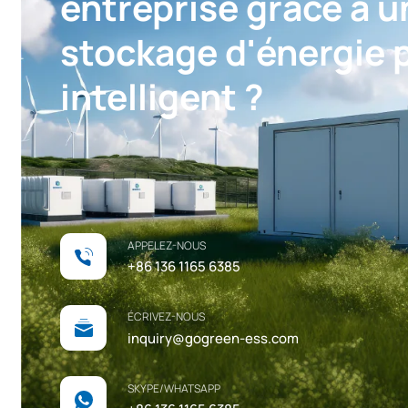
entreprise grâce à u
stockage d'énergie 
intelligent ?
APPELEZ-NOUS
+86 136 1165 6385
ÉCRIVEZ-NOUS
inquiry@gogreen-ess.com
SKYPE/WHATSAPP