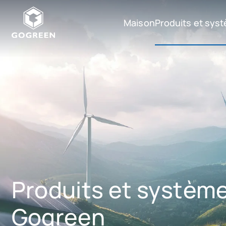
Maison
Produits et sys
G
O
Produits et systèmes
G
R
Accessoires
E
E
Logiciel
N
Produits et systèm
Gogreen