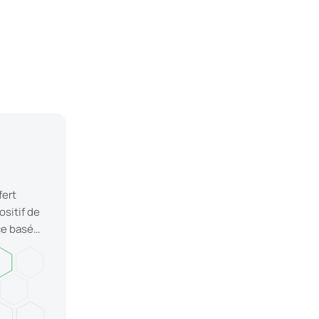
e
fert
ositif de
ce basé
roniques.