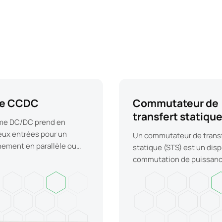
le CCDC
Commutateur de
transfert statiqu
me DC/DC prend en
eux entrées pour un
Un commutateur de trans
nement en parallèle ou
statique (STS) est un disp
ant.
commutation de puissan
sur des composants élect