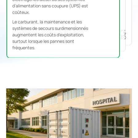
d'alimentation sans coupure (UPS) est
quelques secondes, voire quelques
Les installations commerciales, les centres
coûteux.
minutes, pour démarrer.
de données, les hôpitaux et les sites de
Le carburant, la maintenance et les
Ce retard peut endommager des
production sont de plus en plus exposés
systèmes de secours surdimensionnés
équipements sensibles, interrompre les
aux risques de pannes de courant
augmentent les coûts d'exploitation,
chaînes de production et provoquer des
inattendues.
surtout lorsque les pannes sont
pannes des systèmes informatiques.
fréquentes.