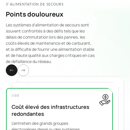
//
ALIMENTATION DE SECOURS
Points douloureux
Les systèmes d'alimentation de secours sont
souvent confrontés à des défis tels que les
délais de commutation lors des pannes, les
coûts élevés de maintenance et de carburant,
et la difficulté de fournir une alimentation stable
et de haute qualité aux charges critiques en cas
de défaillance du réseau.
//01
//02
//03
Pannes fréquentes du réseau
Coût élevé des infrastructures
électrique
Passage différé à l'alimentation
redondantes
Les réseaux électriques instables
de secours
L'entretien des grands groupes
perturbent les opérations commerciales et
électrogènes diesel ou des systèmes
Les générateurs traditionnels nécessitent
entraînent des temps d'arrêt coûteux.